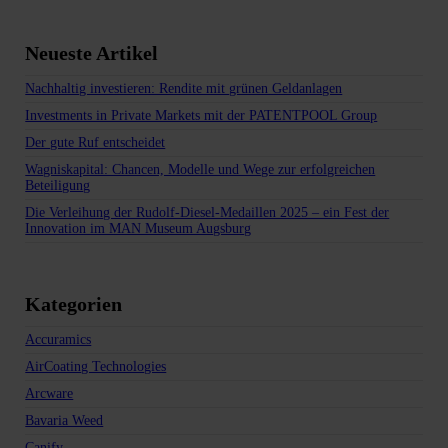
Neueste Artikel
Nachhaltig investieren: Rendite mit grünen Geldanlagen
Investments in Private Markets mit der PATENTPOOL Group
Der gute Ruf entscheidet
Wagniskapital: Chancen, Modelle und Wege zur erfolgreichen
Beteiligung
Die Verleihung der Rudolf-Diesel-Medaillen 2025 – ein Fest der
Innovation im MAN Museum Augsburg
Kategorien
Accuramics
AirCoating Technologies
Arcware
Bavaria Weed
Canify