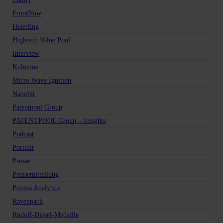
FrontNow
Heierling
Hightech Value Pool
Interview
Kolumne
Micro Wave Ignition
Nanobit
Patentpool Group
PATENTPOOL Group – Insights
Podcast
Portrait
Presse
Pressemitteilung
Prisma Analytics
Ravenpack
Rudolf-Diesel-Medaille