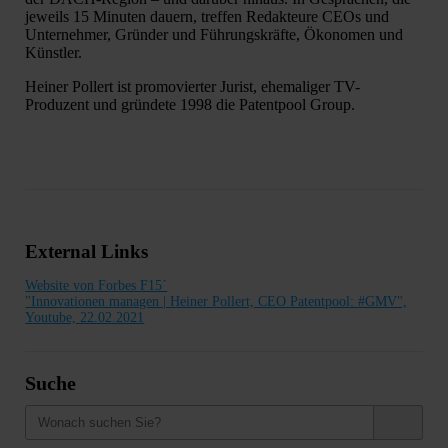
jeweils 15 Minuten dauern, treffen Redakteure CEOs und
Unternehmer, Gründer und Führungskräfte, Ökonomen und
Künstler.
Heiner Pollert ist promovierter Jurist, ehemaliger TV-
Produzent und gründete 1998 die Patentpool Group.
External Links
Website von Forbes F15´
"Innovationen managen | Heiner Pollert, CEO Patentpool: #GMV",
Youtube, 22.02.2021
Suche