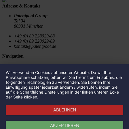
Adresse & Kontakt
Patentpool Group
Tal 34
80331 München
+49 (0) 89 228029-88
+49 (0) 89 228029-89
kontakt@patentpool.de
Navigation
Über uns
Portfolio
Wir verwenden Cookies auf unserer Website. Da wir Ihre
Aktuelles
Privatsphäre schätzen, bitten wir Sie hiermit um Erlaubnis, die
Presse
folgenden Technologien zu verwenden. Sie können Ihre
Impressum
Einwilligung später jederzeit ändern / widerrufen, indem Sie
Datenschutz
auf die Schaltfläche Einstellungen in der linken unteren Ecke
der Seite klicken.
Mehr lesen
Portfolio
ABLEHNEN
SalviCure
Single Atom Technologies
Canify
AKZEPTIEREN
FrontNow GmbH