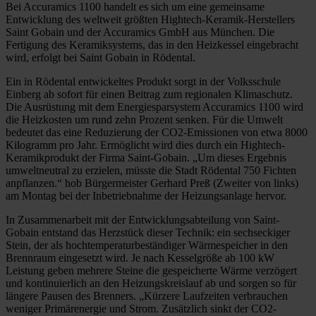
Bei Accuramics 1100 handelt es sich um eine gemeinsame
Entwicklung des weltweit größten Hightech-Keramik-Herstellers
Saint Gobain und der Accuramics GmbH aus München. Die
Fertigung des Keramiksystems, das in den Heizkessel eingebracht
wird, erfolgt bei Saint Gobain in Rödental.
Ein in Rödental entwickeltes Produkt sorgt in der Volksschule
Einberg ab sofort für einen Beitrag zum regionalen Klimaschutz.
Die Ausrüstung mit dem Energiesparsystem Accuramics 1100 wird
die Heizkosten um rund zehn Prozent senken. Für die Umwelt
bedeutet das eine Reduzierung der CO2-Emissionen von etwa 8000
Kilogramm pro Jahr. Ermöglicht wird dies durch ein Hightech-
Keramikprodukt der Firma Saint-Gobain. „Um dieses Ergebnis
umweltneutral zu erzielen, müsste die Stadt Rödental 750 Fichten
anpflanzen.“ hob Bürgermeister Gerhard Preß (Zweiter von links)
am Montag bei der Inbetriebnahme der Heizungsanlage hervor.
In Zusammenarbeit mit der Entwicklungsabteilung von Saint-
Gobain entstand das Herzstück dieser Technik: ein sechseckiger
Stein, der als hochtemperaturbeständiger Wärmespeicher in den
Brennraum eingesetzt wird. Je nach Kesselgröße ab 100 kW
Leistung geben mehrere Steine die gespeicherte Wärme verzögert
und kontinuierlich an den Heizungskreislauf ab und sorgen so für
längere Pausen des Brenners. „Kürzere Laufzeiten verbrauchen
weniger Primärenergie und Strom. Zusätzlich sinkt der CO2-