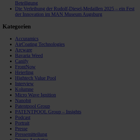
Beteiligung
Die Verleihung der Rudolf-Diesel-Medaillen 2025 – ein Fest
der Innovation im MAN Museum Augsburg
Kategorien
Accuramics
AirCoating Technologies
Arcware
Bavaria Weed
Canify
FrontNow
Heierling
Hightech Value Pool
Interview
Kolumne
Micro Wave Ignition
Nanobit
Patentpool Group
PATENTPOOL Group – Insights
Podcast
Portrait
Presse
Pressemitteilung
Prisma Analytics