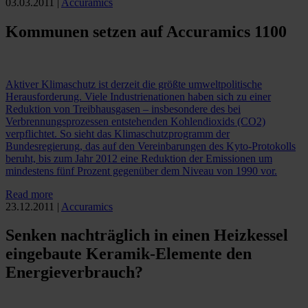
03.03.2011
|
Accuramics
Kommunen setzen auf Accuramics 1100
Aktiver Klimaschutz ist derzeit die größte umweltpolitische
Herausforderung. Viele Industrienationen haben sich zu einer
Reduktion von Treibhausgasen – insbesondere des bei
Verbrennungsprozessen entstehenden Kohlendioxids (CO2)
verpflichtet. So sieht das Klimaschutzprogramm der
Bundesregierung, das auf den Vereinbarungen des Kyto-Protokolls
beruht, bis zum Jahr 2012 eine Reduktion der Emissionen um
mindestens fünf Prozent gegenüber dem Niveau von 1990 vor.
Read more
23.12.2011
|
Accuramics
Senken nachträglich in einen Heizkessel
eingebaute Keramik-Elemente den
Energieverbrauch?