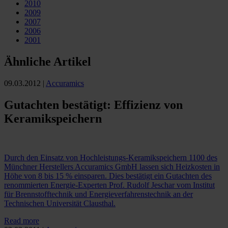
2010
2009
2007
2006
2001
Ähnliche Artikel
09.03.2012
|
Accuramics
Gutachten bestätigt: Effizienz von
Keramikspeichern
Durch den Einsatz von Hochleistungs-Keramikspeichern 1100 des
Münchner Herstellers Accuramics GmbH lassen sich Heizkosten in
Höhe von 8 bis 15 % einsparen. Dies bestätigt ein Gutachten des
renommierten Energie-Experten Prof. Rudolf Jeschar vom Institut
für Brennstofftechnik und Energieverfahrenstechnik an der
Technischen Universität Clausthal.
Read more