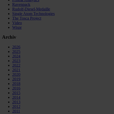
Ravenpack
Rudolf-Diesel-Medaille
Single Atom Technologies
The Tosca Project
Video
Wispr
Archiv
2026
2025
2024
2023
2022
2021
2020
2019
2018
2016
2015
2014
2013
2012
2011