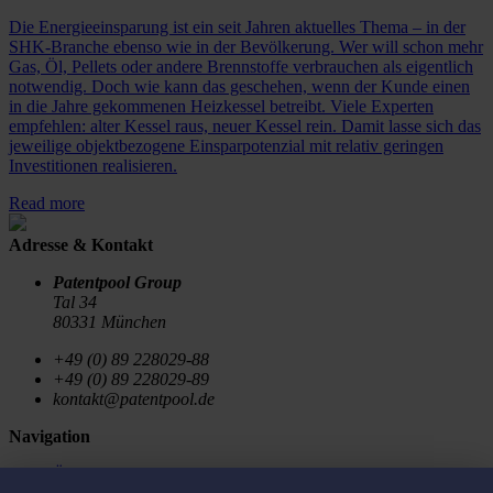
Die Energieeinsparung ist ein seit Jahren aktuelles Thema – in der
SHK-Branche ebenso wie in der Bevölkerung. Wer will schon mehr
Gas, Öl, Pellets oder andere Brennstoffe verbrauchen als eigentlich
notwendig. Doch wie kann das geschehen, wenn der Kunde einen
in die Jahre gekommenen Heizkessel betreibt. Viele Experten
empfehlen: alter Kessel raus, neuer Kessel rein. Damit lasse sich das
jeweilige objektbezogene Einsparpotenzial mit relativ geringen
Investitionen realisieren.
Read more
Adresse & Kontakt
Patentpool Group
Tal 34
80331 München
+49 (0) 89 228029-88
+49 (0) 89 228029-89
kontakt@patentpool.de
Navigation
Über uns