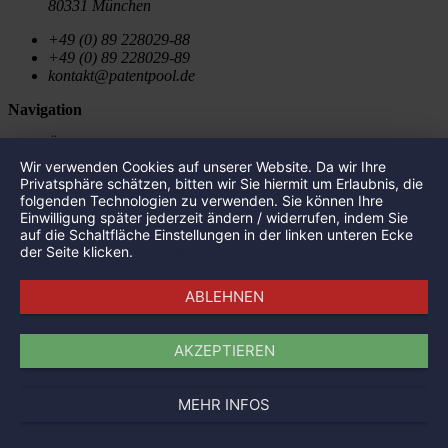
80331 München
+49 (0) 89 228029-88
+49 (0) 89 228029-89
kontakt@patentpool.de
Navigation
Über uns
Portfolio
Wir verwenden Cookies auf unserer Website. Da wir Ihre
Aktuelles
Privatsphäre schätzen, bitten wir Sie hiermit um Erlaubnis, die
Presse
folgenden Technologien zu verwenden. Sie können Ihre
Impressum
Einwilligung später jederzeit ändern / widerrufen, indem Sie
Datenschutz
auf die Schaltfläche Einstellungen in der linken unteren Ecke
der Seite klicken.
Mehr lesen
Portfolio
ABLEHNEN
SalviCure
Single Atom Technologies
Canify
AKZEPTIEREN
FrontNow GmbH
Wispr Communication
The Tosca Project
MEHR INFOS
Arcware
Prisma Analytics
Aircoating Technologies