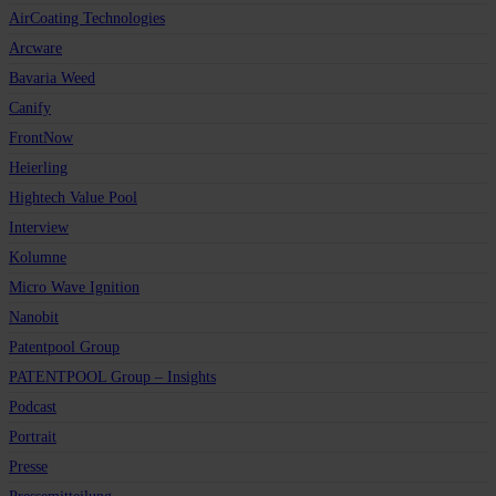
AirCoating Technologies
Arcware
Bavaria Weed
Canify
FrontNow
Heierling
Hightech Value Pool
Interview
Kolumne
Micro Wave Ignition
Nanobit
Patentpool Group
PATENTPOOL Group – Insights
Podcast
Portrait
Presse