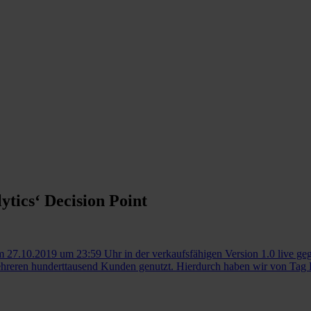
ytics‘ Decision Point
27.10.2019 um 23:59 Uhr in der verkaufsfähigen Version 1.0 live gegang
reren hunderttausend Kunden genutzt. Hierdurch haben wir von Tag 