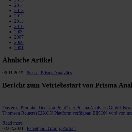
2014
2013
2012
2011
2010
2009
2007
2006
2001
Ähnliche Artikel
06.11.2019
|
Presse
,
Prisma Analytics
Bericht zum Vetriebsstart von Prisma Anal
Das erste Produkt „Decision Point“ der Prisma Analytics GmbH ist am 
Thomson Reuters) EIKON Plattform verfügbar. EIKON wird von meh
Read more
02.02.2021
|
Patentpool Group
,
Portrait