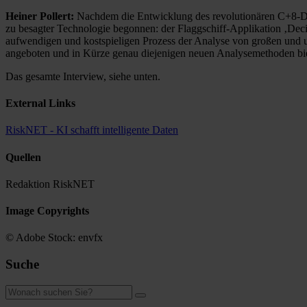
Heiner Pollert:
Nachdem die Entwicklung des revolutionären C+8-Dat
zu besagter Technologie begonnen: der Flaggschiff-Applikation ‚Deci
aufwendigen und kostspieligen Prozess der Analyse von großen und un
angeboten und in Kürze genau diejenigen neuen Analysemethoden bie
Das gesamte Interview, siehe unten.
External Links
RiskNET - KI schafft intelligente Daten
Quellen
Redaktion RiskNET
Image Copyrights
© Adobe Stock: envfx
Suche