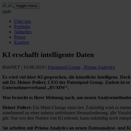
toggle menu
en
de
Über uns
Portfolio
Aktuelles
Presse
Karriere
KI erschafft intelligente Daten
RiskNET
|
14.08.2019
|
Patentpool Group
, Prisma Analytics
Es wird viel über KI gesprochen, die künstliche Intelligenz. 
mit Dr. Heiner Pollert, CEO der Patentpool Group. Zudem ist er
Unternehmerverband „BVMW“.
Was braucht es Ihrer Meinung nach, um neuen Analysemethode
Heiner Pollert:
Ein Mind-Change muss her. Zukünftig wird es immer wi
zunehmend zu einer nahezu unlösbaren Herausforderung, alle Variable
gilt: Nur wer den Nutzen von KI erkennt, kann zukünftig noch mitspi
Sie arbeiten mit Prisma Analytics an neuen Datenanalyse- und 