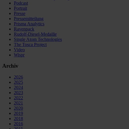
Podcast
Portrait
Presse
Pressemitteilung
Prisma Analytics
Ravenpack
Rudolf-Diesel-Medaille
Single Atom Technologies
The Tosca Project
Video
Wispr
Archiv
2026
2025
2024
2023
2022
2021
2020
2019
2018
2016
2015