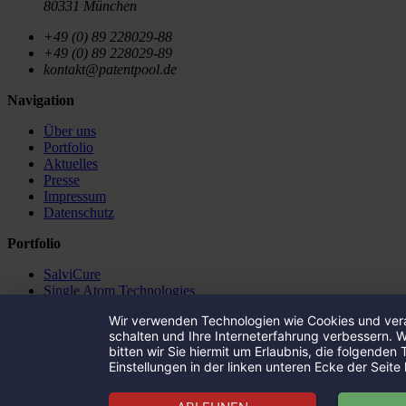
80331 München
+49 (0) 89 228029-88
+49 (0) 89 228029-89
kontakt@patentpool.de
Navigation
Über uns
Portfolio
Aktuelles
Presse
Impressum
Datenschutz
Portfolio
SalviCure
Single Atom Technologies
Canify
Wir verwenden Technologien wie Cookies und vera
FrontNow GmbH
schalten und Ihre Interneterfahrung verbessern. 
Wispr Communication
bitten wir Sie hiermit um Erlaubnis, die folgenden
The Tosca Project
Einstellungen in der linken unteren Ecke der Seite 
Arcware
Prisma Analytics
Aircoating Technologies