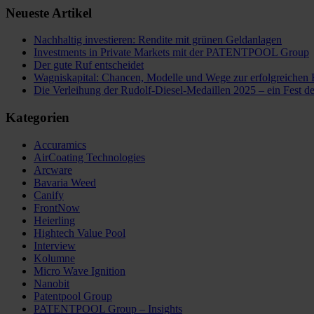
Neueste Artikel
Nachhaltig investieren: Rendite mit grünen Geldanlagen
Investments in Private Markets mit der PATENTPOOL Group
Der gute Ruf entscheidet
Wagniskapital: Chancen, Modelle und Wege zur erfolgreichen 
Die Verleihung der Rudolf-Diesel-Medaillen 2025 – ein Fes
Kategorien
Accuramics
AirCoating Technologies
Arcware
Bavaria Weed
Canify
FrontNow
Heierling
Hightech Value Pool
Interview
Kolumne
Micro Wave Ignition
Nanobit
Patentpool Group
PATENTPOOL Group – Insights