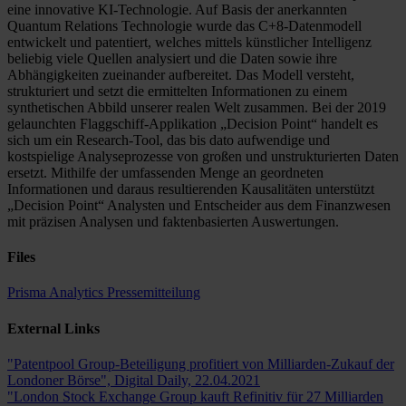
eine innovative KI-Technologie. Auf Basis der anerkannten
Quantum Relations Technologie wurde das C+8-Datenmodell
entwickelt und patentiert, welches mittels künstlicher Intelligenz
beliebig viele Quellen analysiert und die Daten sowie ihre
Abhängigkeiten zueinander aufbereitet. Das Modell versteht,
strukturiert und setzt die ermittelten Informationen zu einem
synthetischen Abbild unserer realen Welt zusammen. Bei der 2019
gelaunchten Flaggschiff-Applikation „Decision Point“ handelt es
sich um ein Research-Tool, das bis dato aufwendige und
kostspielige Analyseprozesse von großen und unstrukturierten Daten
ersetzt. Mithilfe der umfassenden Menge an geordneten
Informationen und daraus resultierenden Kausalitäten unterstützt
„Decision Point“ Analysten und Entscheider aus dem Finanzwesen
mit präzisen Analysen und faktenbasierten Auswertungen.
Files
Prisma Analytics Pressemitteilung
External Links
"Patentpool Group-Beteiligung profitiert von Milliarden-Zukauf der
Londoner Börse", Digital Daily, 22.04.2021
"London Stock Exchange Group kauft Refinitiv für 27 Milliarden