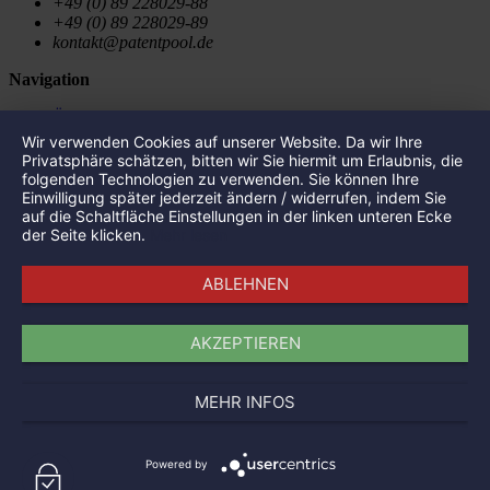
+49 (0) 89 228029-88
+49 (0) 89 228029-89
kontakt@patentpool.de
Navigation
Über uns
Portfolio
Wir verwenden Cookies auf unserer Website. Da wir Ihre
Aktuelles
Privatsphäre schätzen, bitten wir Sie hiermit um Erlaubnis, die
Presse
folgenden Technologien zu verwenden. Sie können Ihre
Impressum
Einwilligung später jederzeit ändern / widerrufen, indem Sie
Datenschutz
auf die Schaltfläche Einstellungen in der linken unteren Ecke
der Seite klicken.
Mehr lesen
Portfolio
ABLEHNEN
SalviCure
Single Atom Technologies
Canify
AKZEPTIEREN
FrontNow GmbH
Wispr Communication
The Tosca Project
MEHR INFOS
Arcware
Prisma Analytics
Aircoating Technologies
Powered by
Micro Wave Ignition