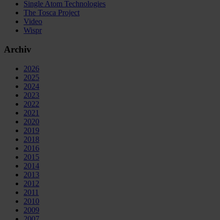
Single Atom Technologies
The Tosca Project
Video
Wispr
Archiv
2026
2025
2024
2023
2022
2021
2020
2019
2018
2016
2015
2014
2013
2012
2011
2010
2009
2007