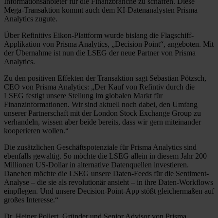
Informationsanbieter für die Finanzbranche zu schaffen. Diese
Mega-Transaktion kommt auch dem KI-Datenanalysten Prisma
Analytics zugute.
Über Refinitivs Eikon-Plattform wurde bislang die Flagschiff-
Applikation von Prisma Analytics, „Decision Point“, angeboten. Mit
der Übernahme ist nun die LSEG der neue Partner von Prisma
Analytics.
Zu den positiven Effekten der Transaktion sagt Sebastian Pötzsch,
CEO von Prisma Analytics: „Der Kauf von Refintiv durch die
LSEG festigt unsere Stellung im globalen Markt für
Finanzinformationen. Wir sind aktuell noch dabei, den Umfang
unserer Partnerschaft mit der London Stock Exchange Group zu
verhandeln, wissen aber beide bereits, dass wir gern miteinander
kooperieren wollen.“
Die zusätzlichen Geschäftspotenziale für Prisma Analytics sind
ebenfalls gewaltig. So möchte die LSEG allein in diesem Jahr 200
Millionen US-Dollar in alternative Datenquellen investieren.
Daneben möchte die LSEG unsere Daten-Feeds für die Sentiment-
Analyse – die sie als revolutionär ansieht – in ihre Daten-Workflows
einpflegen. Und unsere Decision-Point-App stößt gleichermaßen auf
großes Interesse.“
Dr. Heiner Pollert, Gründer und Senior Advisor von Prisma