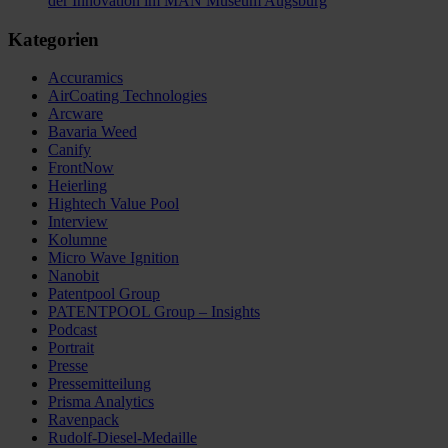
der Innovation im MAN Museum Augsburg
Kategorien
Accuramics
AirCoating Technologies
Arcware
Bavaria Weed
Canify
FrontNow
Heierling
Hightech Value Pool
Interview
Kolumne
Micro Wave Ignition
Nanobit
Patentpool Group
PATENTPOOL Group – Insights
Podcast
Portrait
Presse
Pressemitteilung
Prisma Analytics
Ravenpack
Rudolf-Diesel-Medaille