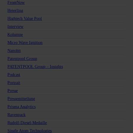
FrontNow
Heierling
Hightech Value Pool
Interview
Kolumne
Micro Wave Ignition
Nanobit
Patentpool Group
PATENTPOOL Group – Insights
Podcast
Portrait
Presse
Pressemitteilung
Prisma Analytics
Ravenpack
Rudolf-Diesel-Medaille
Single Atom Technologies