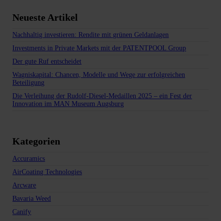
Neueste Artikel
Nachhaltig investieren: Rendite mit grünen Geldanlagen
Investments in Private Markets mit der PATENTPOOL Group
Der gute Ruf entscheidet
Wagniskapital: Chancen, Modelle und Wege zur erfolgreichen
Beteiligung
Die Verleihung der Rudolf-Diesel-Medaillen 2025 – ein Fest der
Innovation im MAN Museum Augsburg
Kategorien
Accuramics
AirCoating Technologies
Arcware
Bavaria Weed
Canify