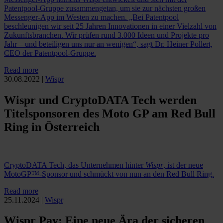
Patentpool-Gruppe zusammengetan, um sie zur nächsten großen
Messenger-App im Westen zu machen. „Bei Patentpool
beschleunigen wir seit 25 Jahren Innovationen in einer Vielzahl von
Zukunftsbranchen. Wir prüfen rund 3.000 Ideen und Projekte pro
Jahr – und beteiligen uns nur an wenigen“, sagt Dr. Heiner Pollert,
CEO der Patentpool-Gruppe.
Read more
30.08.2022
|
Wispr
Wispr und CryptoDATA Tech werden
Titelsponsoren des Moto GP am Red Bull
Ring in Österreich
CryptoDATA Tech, das Unternehmen hinter
Wispr
, ist der neue
MotoGP™-Sponsor und schmückt von nun an den Red Bull Ring.
Read more
25.11.2024
|
Wispr
Wispr Pay: Eine neue Ära der sicheren