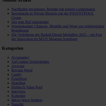
Neueste Artikel
Nachhaltig investieren: Rendite mit grünen Geldanlagen
Investments in Private Markets mit der PATENTPOOL
Group
Der gute Ruf entscheidet
Wagniskapital: Chancen, Modelle und Wege zur erfolgreichen
Beteiligung
Die Verleihung der Rudolf-Diesel-Medaillen 2025 – ein Fest
der Innovation im MAN Museum Augsburg
Kategorien
Accuramics
AirCoating Technologies
Arcware
Bavaria Weed
Canify
FrontNow
Heierling
Hightech Value Pool
Interview
Kolumne
Micro Wave Ignition
Nanobit