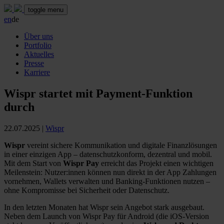
toggle menu
en
de
Über uns
Portfolio
Aktuelles
Presse
Karriere
Wispr startet mit Payment-Funktion
durch
22.07.2025
|
Wispr
Wispr
vereint sichere Kommunikation und digitale Finanzlösungen
in einer einzigen App – datenschutzkonform, dezentral und mobil.
Mit dem Start von
Wispr Pay
erreicht das Projekt einen wichtigen
Meilenstein: Nutzer:innen können nun direkt in der App Zahlungen
vornehmen, Wallets verwalten und Banking-Funktionen nutzen –
ohne Kompromisse bei Sicherheit oder Datenschutz.
In den letzten Monaten hat Wispr sein Angebot stark ausgebaut.
Neben dem Launch von Wispr Pay für Android (die iOS-Version