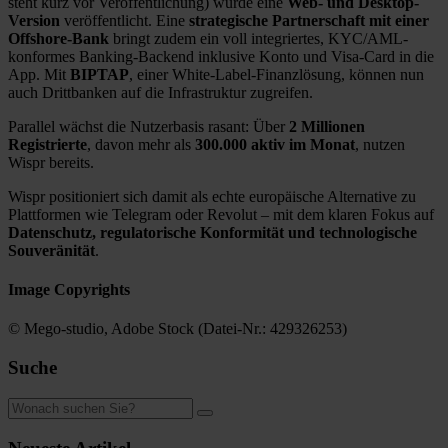
steht kurz vor Veröffentlichung) wurde eine
Web- und Desktop-
Version
veröffentlicht. Eine
strategische Partnerschaft mit einer
Offshore-Bank
bringt zudem ein voll integriertes, KYC/AML-
konformes Banking-Backend inklusive Konto und Visa-Card in die
App. Mit
BIPTAP
, einer White-Label-Finanzlösung, können nun
auch Drittbanken auf die Infrastruktur zugreifen.
Parallel wächst die Nutzerbasis rasant: Über
2 Millionen
Registrierte
, davon mehr als
300.000 aktiv im Monat
, nutzen
Wispr bereits.
Wispr positioniert sich damit als echte europäische Alternative zu
Plattformen wie Telegram oder Revolut – mit dem klaren Fokus auf
Datenschutz, regulatorische Konformität und technologische
Souveränität
.
Image Copyrights
© Mego-studio, Adobe Stock (Datei-Nr.: 429326253)
Suche