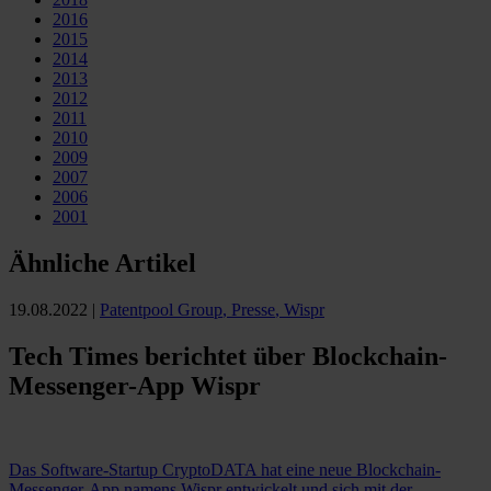
2016
2015
2014
2013
2012
2011
2010
2009
2007
2006
2001
Ähnliche Artikel
19.08.2022
|
Patentpool Group
,
Presse
,
Wispr
Tech Times berichtet über Blockchain-
Messenger-App Wispr
Das Software-Startup CryptoDATA hat eine neue Blockchain-
Messenger-App namens Wispr entwickelt und sich mit der