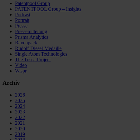
Patentpool Group
PATENTPOOL Group – Insights
Podcast
Portrait
Presse
Pressemitteilung
Prisma Analytics
Ravenpack
Rudolf-Diesel-Medaille
Single Atom Technologies
The Tosca Project
Video
Wispr
Archiv
2026
2025
2024
2023
2022
2021
2020
2019
2018