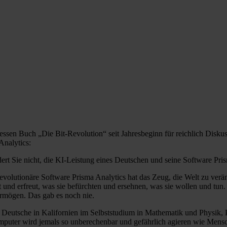
sen Buch „Die Bit-Revolution“ seit Jahresbeginn für reichlich Diskuss
Analytics:
t Sie nicht, die KI-Leistung eines Deutschen und seine Software Prism
olutionäre Software Prisma Analytics hat das Zeug, die Welt zu veränd
t und erfreut, was sie befürchten und ersehnen, was sie wollen und tun
 vermögen. Das gab es noch nie.
 Deutsche in Kalifornien im Selbststudium in Mathematik und Physik, P
omputer wird jemals so unberechenbar und gefährlich agieren wie Mensch