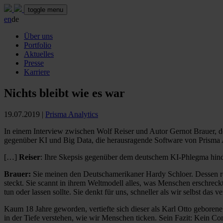
toggle menu
en
de
Über uns
Portfolio
Aktuelles
Presse
Karriere
Nichts bleibt wie es war
19.07.2019
|
Prisma Analytics
In einem Interview zwischen Wolf Reiser und Autor Gernot Brauer, des
gegenüber KI und Big Data, die herausragende Software von Prisma 
[…]
Reiser
: Ihre Skepsis gegenüber dem deutschem KI-Phlegma hinder
Brauer:
Sie meinen den Deutschamerikaner Hardy Schloer. Dessen rev
steckt. Sie scannt in ihrem Weltmodell alles, was Menschen erschreck
tun oder lassen sollte. Sie denkt für uns, schneller als wir selbst das
Kaum 18 Jahre geworden, vertiefte sich dieser als Karl Otto geborene
in der Tiefe verstehen, wie wir Menschen ticken. Sein Fazit: Kein C