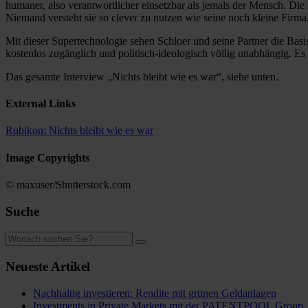
humaner, also verantwortlicher einsetzbar als jemals der Mensch. Die 
Niemand versteht sie so clever zu nutzen wie seine noch kleine Firma
Mit dieser Supertechnologie sehen Schloer und seine Partner die Basis 
kostenlos zugänglich und politisch-ideologisch völlig unabhängig. E
Das gesamte Interview „Nichts bleibt wie es war“, siehe unten.
External Links
Rubikon: Nichts bleibt wie es war
Image Copyrights
© maxuser/Shutterstock.com
Suche
Neueste Artikel
Nachhaltig investieren: Rendite mit grünen Geldanlagen
Investments in Private Markets mit der PATENTPOOL Group