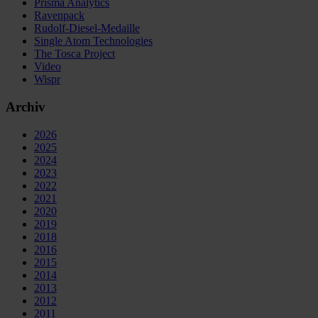
Prisma Analytics
Ravenpack
Rudolf-Diesel-Medaille
Single Atom Technologies
The Tosca Project
Video
Wispr
Archiv
2026
2025
2024
2023
2022
2021
2020
2019
2018
2016
2015
2014
2013
2012
2011