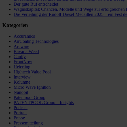
Der gute Ruf entscheidet
Wagniskapital: Chancen, Modelle und Wege zur erfolgreichen 
Die Verleihung der Rudolf-Diesel-Medaillen 2025 – ein Fes
Kategorien
Accuramics
AirCoating Technologies
Arcware
Bavaria Weed
Canify
FrontNow
Heierling
Hightech Value Pool
Interview
Kolumne
Micro Wave Ignition
Nanobit
Patentpool Group
PATENTPOOL Group – Insights
Podcast
Portrait
Presse
Pressemitteilung